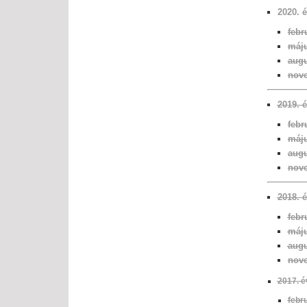
2020. 
febr
máju
aug
nov
2019. 
febr
máju
augu
nove
2018. 
febr
máju
augu
nove
2017. é
febr