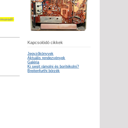
elmarad!
Kapcsolódó cikkek
Jegyzőkönyvek
Aktuális rendezvények
Galéria
Ki segít rámolni és borítékolni?
Breitenfurthi börzék