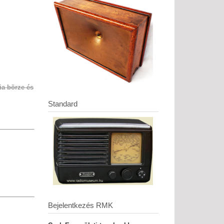
ia börze és
Standard
Bejelentkezés RMK