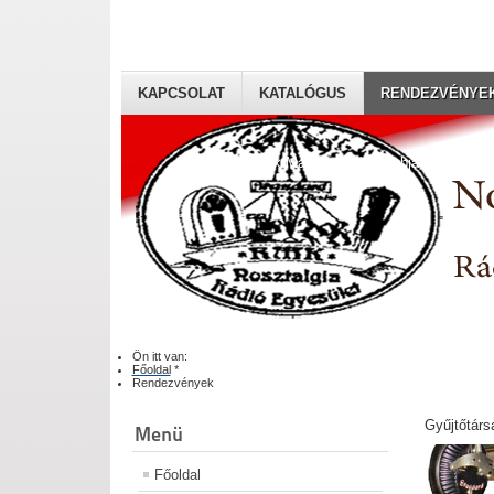
KAPCSOLAT
KATALÓGUS
RENDEZVÉNYE
Rádiógyűjtők Magyaroszági Klubja
Ön itt van:
Főoldal
*
Rendezvények
Gyűjtőtárs
Menü
Főoldal