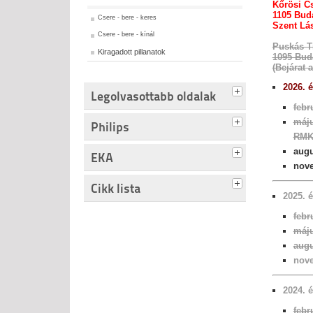
Kőrösi C
1105 Bud
Csere - bere - keres
Szent Lás
Csere - bere - kínál
Puskás T
Kiragadott pillanatok
1095 Buda
(Bejárat 
2026. 
Legolvasottabb oldalak
febr
máju
Philips
RMK
augu
EKA
nove
Cikk lista
2025. 
febr
máju
augu
nove
2024. 
febr