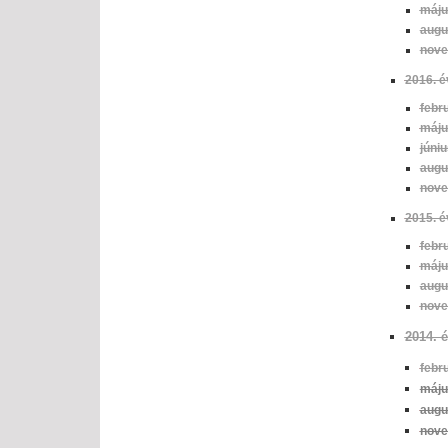
máju
augu
nove
2016. é
febr
máju
júniu
augu
nove
2
015. é
febr
máj
augu
nov
2014. 
febr
máju
augu
nove