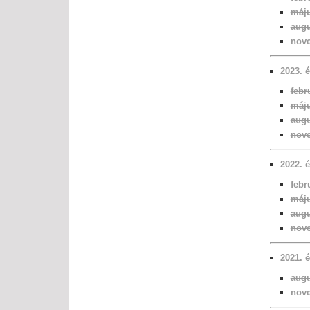
máju
augu
nove
2023. 
febr
máju
augu
nove
2022. 
febr
máju
augu
nove
2021. 
augu
nove