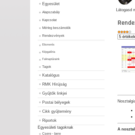
Egyesület
Látogasd m
Alapszabály
Kapcsolat
Rende
Mérleg beszámolók
Rendezvények
Elismerés
Képgaléria
Falinaptáraink
Tagok
Katalógus
RMK Hírújság
Gyűjtők linkjei
Nosztalgi
Postai bélyegek
Cikk gyűjtemény
Riportok
Egyesületi tagoknak
A nosztal
Csere - bere