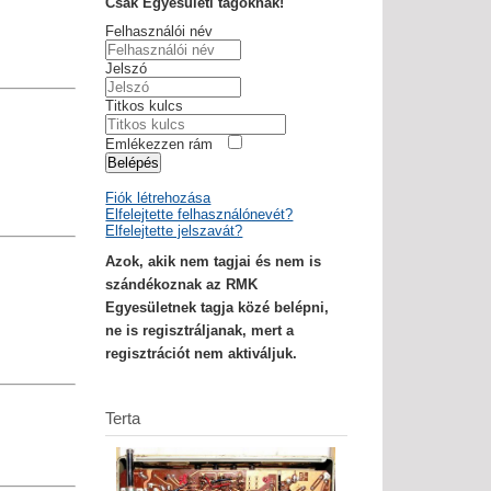
Csak Egyesületi tagoknak!
Felhasználói név
Jelszó
Titkos kulcs
Emlékezzen rám
Belépés
Fiók létrehozása
Elfelejtette felhasználónevét?
Elfelejtette jelszavát?
Azok, akik nem tagjai és nem is
szándékoznak az RMK
Egyesületnek tagja közé belépni,
ne is regisztráljanak, mert a
regisztrációt nem aktiváljuk.
Terta