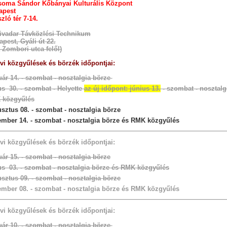
soma Sándor Kőbányai Kulturális Központ
apest
zló tér 7-14.
ivadar Távközlési Technikum
pest, Gyáli út 22.
a Zombori utca felől)
évi közgyűlések és börzék időpontjai:
uár 14. - szombat - nosztalgia börze
s 30. - szombat - Helyette
az új időpont: június 13.
- szombat - nosztalg
 közgyűlés
sztus 08. - szombat - nosztalgia börze
mber 14. - szombat - nosztalgia börze és RMK közgyűlés
évi közgyűlések és börzék időpontjai:
uár 15. - szombat - nosztalgia börze
s 03. - szombat - nosztalgia börze és RMK közgyűlés
sztus 09. - szombat - nosztalgia börze
mber 08. - szombat - nosztalgia börze és RMK közgyűlés
évi közgyűlések és börzék időpontjai:
uár 10. - szombat - nosztalgia börze