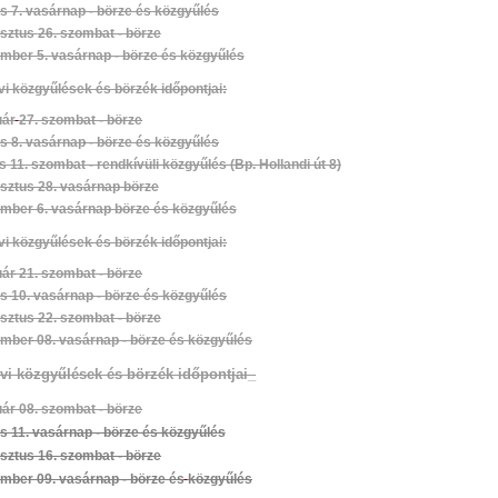
s 7. vasárnap - börze és közgyűlés
sztus
26. szombat - börze
mber 5. vasárnap - börze és közgyűlés
vi közgyűlések és börzék időpontja
i:
uár
27. szombat - börze
s 8. vasárnap
- börze és közgyűlés
s 11. szombat - rendkívüli közgyűlés (Bp. Hollandi út 8)
sztus 28. vasárnap börze
mber 6. vasárnap börze és közgyűlés
vi közgyűlések
és börzék időpontjai:
uár
21. szombat - börze
us
10. vasárnap - börze és közgyűlés
sztus 22. szombat - börze
ember
08. vasárnap - börze és közgyűlés
évi közgyűlések és börzék időpontjai_
uár 08. szombat - börze
s 11. vasárnap - börze és közgyűlés
sztus 16. szombat - börze
mber 09. vasárnap - börze és
közgyűlés