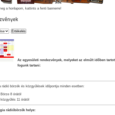
eg a honlapom, kattints a fenti bannerre!
zvények
Az egyesületi rendezvények, melyeket az elmúlt időben tartot
fogunk tartani:
a rádió börzék és közgyűlések időpontja minden esetben:
Börze 8 órától
közgyűlés 11 órát
ól
gia rádióbörzék helye: