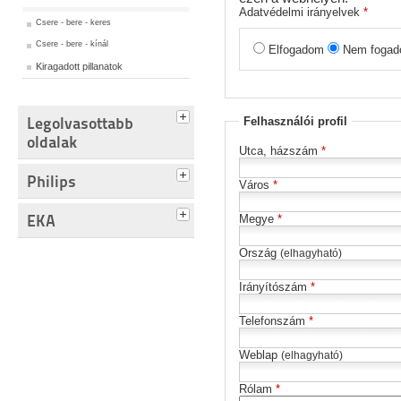
Adatvédelmi irányelvek
*
Csere - bere - keres
Csere - bere - kínál
Elfogadom
Nem fogad
Kiragadott pillanatok
Legolvasottabb
Felhasználói profil
oldalak
Utca, házszám
*
Philips
Város
*
EKA
Megye
*
Ország
(elhagyható)
Irányítószám
*
Telefonszám
*
Weblap
(elhagyható)
Rólam
*