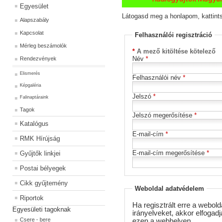
Egyesület
Látogasd meg a honlapom, kattints 
Alapszabály
Kapcsolat
Felhasználói regisztráció
Mérleg beszámolók
*
A mező kitöltése kötelező
Név
*
Rendezvények
Elismerés
Felhasználói név
*
Képgaléria
Jelszó
*
Falinaptáraink
Tagok
Jelszó megerősítése
*
Katalógus
E-mail-cím
*
RMK Hírújság
E-mail-cím megerősítése
*
Gyűjtők linkjei
Postai bélyegek
Cikk gyűjtemény
Weboldal adatvédelem
Riportok
Ha regisztrált erre a webold
Egyesületi tagoknak
irányelveket, akkor elfogadj
Csere - bere
ezen a webhelyen.