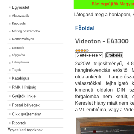
Egyesület
Látogasd meg a honlapom, kat
Alapszabály
Kapcsolat
Főoldal
Mérleg beszámolók
Rendezvények
Videoton - EA3300
Elismerés
Képgaléria
Falinaptáraink
2x20W teljesítményű, 4-8
hangfrekvenciás erősítő.
Tagok
oldalankénti hangerős
Katalógus
választókkal, fejhallgató
RMK Hírújság
kimeneti oldalon DIN sz
Gyűjtők linkjei
forgalomba nem került, c
Kereslet hiány miatt nem ke
Postai bélyegek
a VT embléma, vagy a Videoto
Cikk gyűjtemény
Riportok
Egyesületi tagoknak