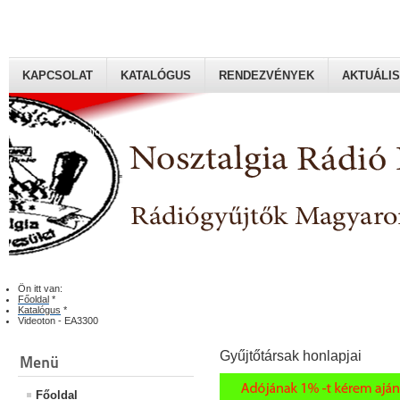
KAPCSOLAT
KATALÓGUS
RENDEZVÉNYEK
AKTUÁLIS
Rádiógyűjtők Magyaroszági Klubja
Ön itt van:
Főoldal
*
Katalógus
*
Videoton - EA3300
Gyűjtőtársak honlapjai
Menü
Főoldal