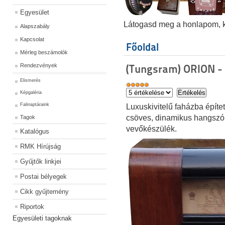
Egyesület
Látogasd meg a honlapom, kat
Alapszabály
Kapcsolat
Főoldal
Mérleg beszámolók
Rendezvények
(Tungsram) ORION -
Elismerés
Képgaléria
Falinaptáraink
Luxuskivitelű faházba építe
csöves, dinamikus hangszór
Tagok
vevőkészülék.
Katalógus
RMK Hírújság
Gyűjtők linkjei
Postai bélyegek
Cikk gyűjtemény
Riportok
Egyesületi tagoknak