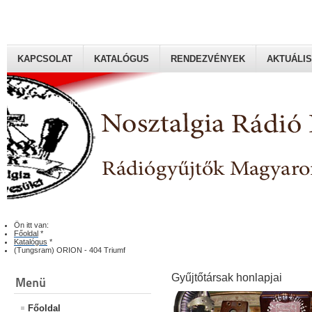
KAPCSOLAT
KATALÓGUS
RENDEZVÉNYEK
AKTUÁLIS
Rádiógyűjtők Magyaroszági Klubja
Ön itt van:
Főoldal
*
Katalógus
*
(Tungsram) ORION - 404 Triumf
Gyűjtőtársak honlapjai
Menü
Főoldal