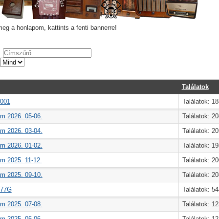
eg a honlapom, kattints a fenti bannerre!
ő
Találatok
1001
Találatok: 1
m 2026. 05-06.
Találatok: 2
m 2026. 03-04.
Találatok: 2
m 2026. 01-02.
Találatok: 1
m 2025. 11-12.
Találatok: 2
m 2025. 09-10.
Találatok: 2
477G
Találatok: 5
m 2025. 07-08.
Találatok: 1
m 2025. 05-06.
Találatok: 1