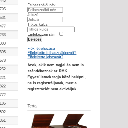
4443
Felhasználói név
3795
Jelszó
3531
Titkos kulcs
2477
Emlékezzen rám
2233
Belépés
1383
Fiók létrehozása
4395
Elfelejtette felhasználónevét?
Elfelejtette jelszavát?
2578
Azok, akik nem tagjai és nem is
4252
szándékoznak az RMK
Egyesületnek tagja közé belépni,
0221
ne is regisztráljanak, mert a
9822
regisztrációt nem aktiváljuk.
5772
6185
Terta
6892
7351