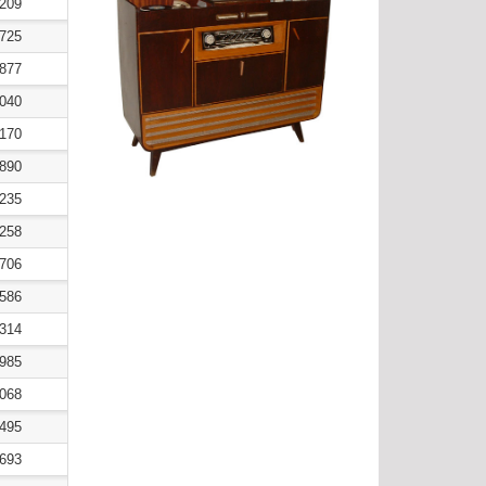
0209
4725
1877
0040
0170
8890
8235
9258
0706
0586
0314
7985
8068
7495
4693