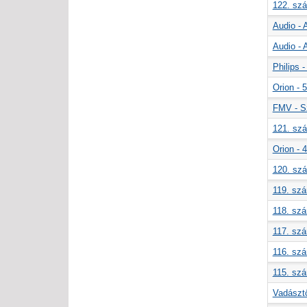
122. szá
Audio -
Audio -
Philips 
Orion - 
FMV - S
121. szá
Orion - 
120. szá
119. szá
118. szá
117. szá
116. szá
115. szá
Vadászt