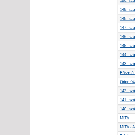
150. szá
149. szá
148. szá
147. szá
146. szá
145. szá
144. szá
143. szá
Börze és
Orion 0
142. szá
141. szá
140. szá
MITA
MITA - A