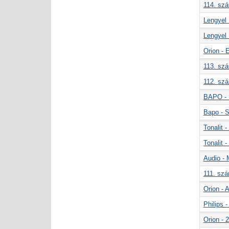
114. szá
Lengyel 
Lengyel 
Orion - 
113. szá
112. szá
BAPO - F
Bapo - S
Tonalit 
Tonalit 
Audio -
111. szá
Orion -
Philips 
Orion - 