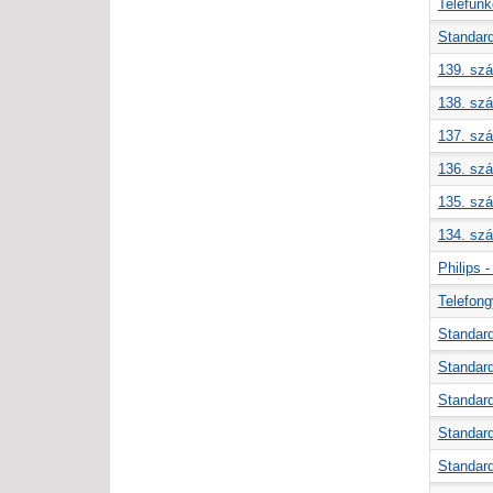
Telefunk
Standard
139. szá
138. szá
137. szá
136. szá
135. szá
134. szá
Philips 
Telefongy
Standar
Standard
Standard
Standard
Standar