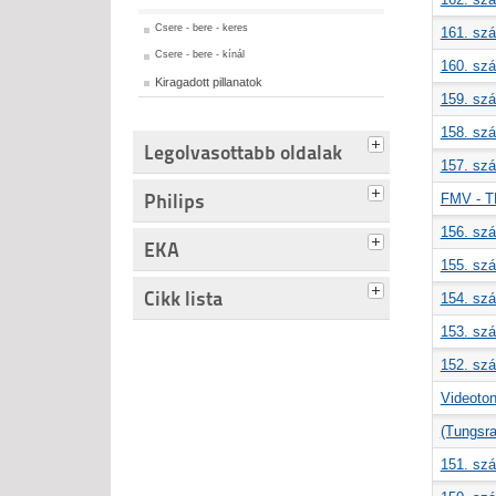
Csere - bere - keres
161. szá
Csere - bere - kínál
160. szá
Kiragadott pillanatok
159. szá
158. szá
Legolvasottabb oldalak
157. szá
Philips
FMV - T
156. szá
EKA
155. szá
Cikk lista
154. szá
153. szá
152. szá
Videoto
(Tungsr
151. szá