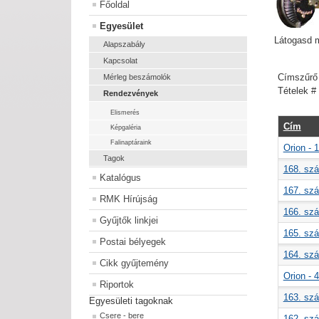
Főoldal
Egyesület
Látogasd m
Alapszabály
Kapcsolat
Címszűr
Mérleg beszámolók
Tételek #
Rendezvények
Elismerés
Cím
Képgaléria
Falinaptáraink
Orion - 
Tagok
168. szá
Katalógus
167. szá
RMK Hírújság
166. szá
Gyűjtők linkjei
165. szá
Postai bélyegek
164. szá
Cikk gyűjtemény
Orion - 
Riportok
163. szá
Egyesületi tagoknak
Csere - bere
162. szá