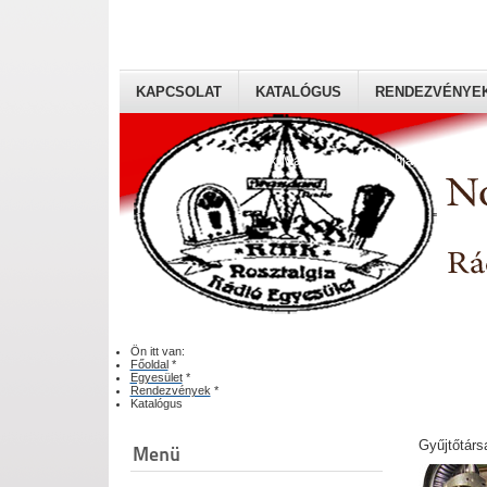
KAPCSOLAT
KATALÓGUS
RENDEZVÉNYE
Rádiógyűjtők Magyaroszági Klubja
Ön itt van:
Főoldal
*
Egyesület
*
Rendezvények
*
Katalógus
Gyűjtőtárs
Menü