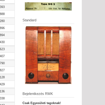
2393
8888
Standard
3280
2896
2894
2430
6623
5407
5790
5827
5128
1429
4136
Bejelentkezés RMK
4338
Csak Egyesületi tagoknak!