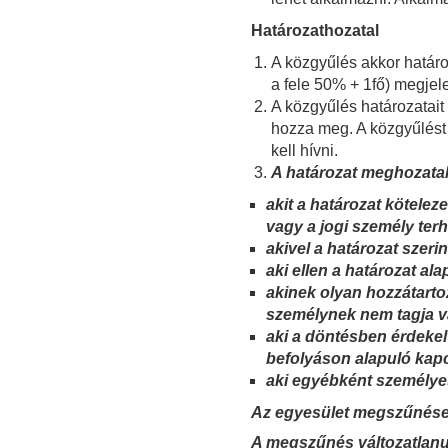
Határozathozatal
A közgyűlés akkor határo
a fele 50% + 1fő) megjele
A közgyűlés határozatait
hozza meg. A közgyűlést
kell hívni.
A határozat meghozatal
akit a határozat kötelez
vagy a jogi személy terh
akivel a határozat szerin
aki ellen a határozat alap
akinek olyan hozzátartoz
személynek nem tagja va
aki a döntésben érdekel
befolyáson alapuló kapc
aki egyébként személye
Az egyesület megszűnés
A megszűnés változatlanul