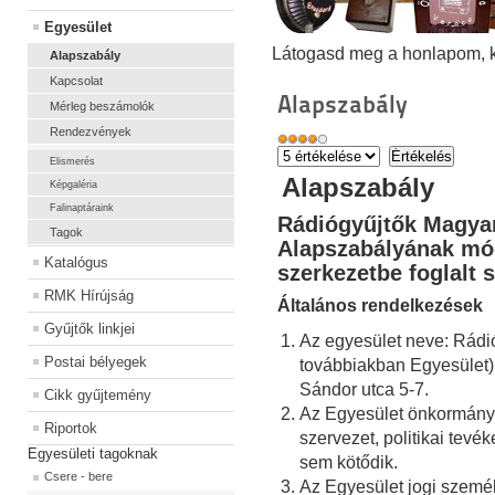
Egyesület
Látogasd meg a honlapom, kat
Alapszabály
Kapcsolat
Alapszabály
Mérleg beszámolók
Rendezvények
Elismerés
Alapszabály
Képgaléria
Falinaptáraink
Rádiógyűjtők Magyar
Tagok
Alapszabályának mó
Katalógus
szerkezetbe fogl
RMK Hírújság
Általános rendelkezések
Gyűjtők linkjei
Az egyesület neve: Rádi
Postai bélyegek
továbbiakban Egyesület)
Sándor utca 5-7.
Cikk gyűjtemény
Az Egyesület önkormányz
Riportok
szervezet, politikai tevé
Egyesületi tagoknak
sem kötődik.
Csere - bere
Az Egyesület jogi szemé