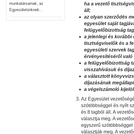
munkatársainak, az
ha a vezető tisztségv
Egyesületünknek...
áll;
az olyan szerződés m
egyesület saját tagjáva
felügyelőbizottság tag
a jelenlegi és korábbi
tisztségviselők és a 
egyesületi szervek tagj
érvényesítéséről való
a felügyelőbizottság 
visszahívásuk és díja
a választott könyvviz
díjazásának megállapí
a végelszámoló kijelöl
Az Egyesület vezetőségé
szótöbbséggel és nyílt s
és 8 tagból áll. A vezető
választja meg. A vezetős
egyszerű szótöbbséggel é
választják meg. A vezető