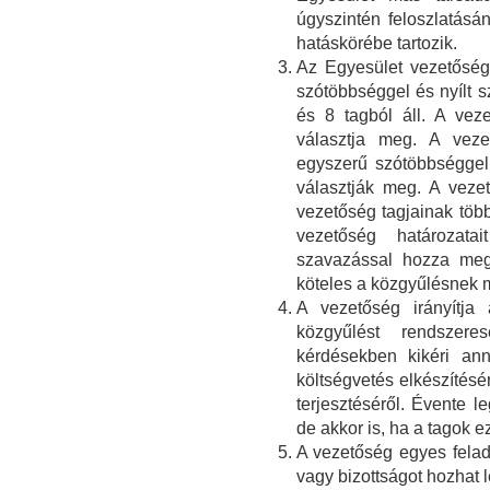
úgyszintén feloszlatás
hatáskörébe tartozik.
Az Egyesület vezetőség
szótöbbséggel és nyílt s
és 8 tagból áll. A vez
választja meg. A veze
egyszerű szótöbbséggel 
választják meg. A veze
vezetőség tagjainak több
vezetőség határozata
szavazással hozza meg
köteles a közgyűlésnek 
A vezetőség irányítja
közgyűlést rendszere
kérdésekben kikéri an
költségvetés elkészítésé
terjesztéséről. Évente l
de akkor is, ha a tagok e
A vezetőség egyes felad
vagy bizottságot hozhat l