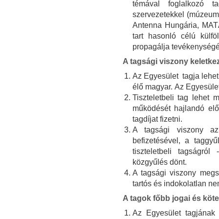
témával foglalkozó ta
szervezetekkel (múzeumo
Antenna Hungária, MATÁ
tart hasonló célú külfö
propagálja tevékenységé
A tagsági viszony keletk
Az Egyesület tagja lehe
élő magyar. Az Egyesüle
Tiszteletbeli tag lehet
működését hajlandó elős
tagdíjat fizetni.
A tagsági viszony az 
befizetésével, a taggyű
tiszteletbeli tagságró
közgyűlés dönt.
A tagsági viszony megsz
tartós és indokolatlan ne
A tagok főbb jogai és köte
Az Egyesület tagjának j