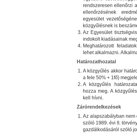
rendszeresen ellenőrzi 
ellenőrzésének eredmé
egyesület vezetőségén
közgyűlésnek is beszámo
Az Egyesület tisztségvise
indokolt kiadásainak meg
Meghatározott feladatok
lehet alkalmazni. Alkalm
Határozathozatal
A közgyűlés akkor határo
a fele 50% + 1fő) megjele
A közgyűlés határozata
hozza meg. A közgyűlés
kell hívni.
Zárórendelkezések
Az alapszabályban nem ér
szóló 1989. évi II. törvé
gazdálkodásáról szóló j