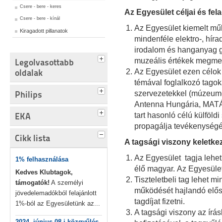
Csere - bere - keres
Az Egyesület céljai és fela
Csere - bere - kínál
Az Egyesület kiemelt műk
Kiragadott pillanatok
mindenféle elektro-, hír
irodalom és hanganyag gy
muzeális értékek megme
Legolvasottabb
oldalak
Az Egyesület ezen célok 
témával foglalkozó tagokat
Philips
szervezetekkel (múzeumo
Antenna Hungária, MATÁV
EKA
tart hasonló célú külföld
propagálja tevékenységé
Cikk lista
A tagsági viszony keletk
Az Egyesület tagja lehe
1% felhasználása
élő magyar. Az Egyesüle
Kedves Klubtagok,
Tiszteletbeli tag lehet 
támogatók!
A személyi
működését hajlandó előseg
jövedelemadókból felajánlott
tagdíjat fizetni.
1%-ból az Egyesületünk az...
A tagsági viszony az írás
2024. június 08-i közgyűlés