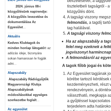
befizetésével, a taggyűlé
tiszteletbeli tagságról - 
2024. június 08-i
közgyűlés dönt.
közgyűlésünk napirendje:
A közgyűlés levezetése és
A tagsági viszony megszű
dokumentálása
Az
felmondás,
a tagdíj tart
Egyesület
...
tag halálával.
A tagsági viszony felm
Aktuális
Ha az alapszabály a tags
Kedves Klubtagok és
felel meg ezeknek a felt
minden honlap látogató
tt az
jogviszonyt harmincnapo
adózás ideje, bizonyára
A felmondásról az egye
sokan hamarosan le fogják
adni...
A tagok főbb jogai és köte
Alapszabály
Az Egyesület tagjának jog
körébe tartozó kérdések 
Alapszabály
Rádiógyűjtők
kezdeményezheti, részt 
Magyarországi Klubja
Alapszabályának
rendezvényein, a döntése
módosításokkal egységes
választható, megkapja az
szerkezetbe foglalt
...
a gyűjtéssel kapcsolatos 
terjedelem adta határokon
Az egyesület