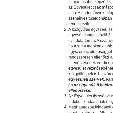
felajánlásából képződik,
az Egyesület csak másod
stb.). Az adományok elfo
személyes tulajdonában 
rendelkezik.
A közgyűlés egyszerű sz
egyesület tagjai közül 3 
évi időtartamra. A számv
ha azon a tagoknak több, 
egyszerű szótöbbséggel 
rendszeresen ellenőrzi a
ellenőrzésének eredmény
egyesület vezetőségének
közgyűlésnek is beszámo
egyesületi szervek, val
és az egyesületi határ
ellenőrzése.
Az Egyesület tisztségvisel
indokolt kiadásainak meg
Meghatározott feladatok e
lehet alkalmazni. Alkalm