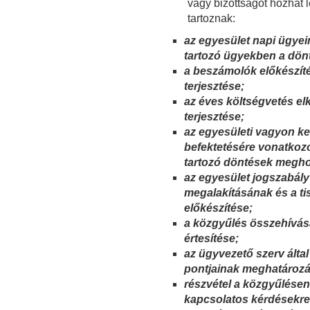
vagy bizottságot hozhat l
tartoznak:
az egyesület napi ügyei
tartozó ügyekben a dön
a beszámolók előkészít
terjesztése;
az éves költségvetés el
terjesztése;
az egyesületi vagyon ke
befektetésére vonatkoz
tartozó döntések megho
az egyesület jogszabály 
megalakításának és a t
előkészítése;
a közgyűlés összehívása
értesítése;
az ügyvezető szerv álta
pontjainak meghatározá
részvétel a közgyűlésen
kapcsolatos kérdésekre