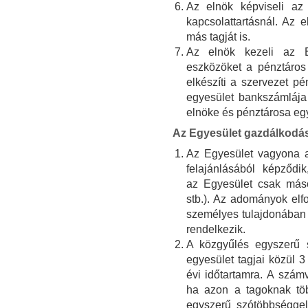
Az elnök képviseli az 
kapcsolattartásnál. Az 
más tagját is.
Az elnök kezeli az E
eszközöket a pénztáros 
elkészíti a szervezet p
egyesület bankszámlája f
elnöke és pénztárosa egy
Az Egyesület gazdálkodá
Az Egyesület vagyona a
felajánlásából képződik
az Egyesület csak máso
stb.). Az adományok elf
személyes tulajdonában
rendelkezik.
A közgyűlés egyszerű 
egyesület tagjai közül 3
évi időtartamra. A szám
ha azon a tagoknak több
egyszerű szótöbbségge