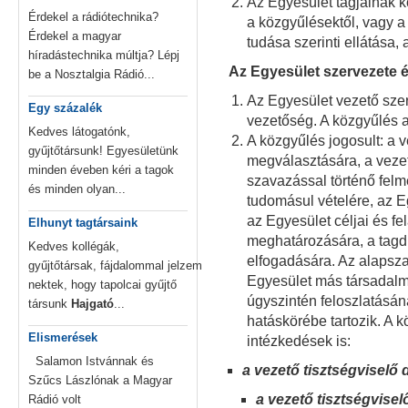
Az Egyesület tagjainak kö
Érdekel a rádiótechnika?
a közgyűlésektől, vagy a
Érdekel a magyar
tudása szerinti ellátása,
híradástechnika múltja? Lépj
Az Egyesület szervezete
be a Nosztalgia Rádió...
Az Egyesület vezető szer
Egy százalék
vezetőség. A közgyűlés 
Kedves látogatónk,
A közgyűlés jogosult: a v
gyűjtőtársunk! Egyesületünk
megválasztására, a vezet
minden éveben kéri a tagok
szavazással történő fel
és minden olyan...
tudomásul vételére, az 
az Egyesület céljai és f
Elhunyt tagtársaink
meghatározására, a tagd
Kedves kollégák,
elfogadására. Az alapsz
gyűjtőtársak, fájdalommal jelzem
Egyesület más társadalm
nektek, hogy tapolcai gyűjtő
úgyszintén feloszlatásá
társunk
Hajgató
...
hatáskörébe tartozik. A 
Elismerések
intézkedések is:
Salamon Istvánnak és
a vezető tisztségviselő 
Szűcs Lászlónak a Magyar
a vezető tisztségvisel
Rádió volt