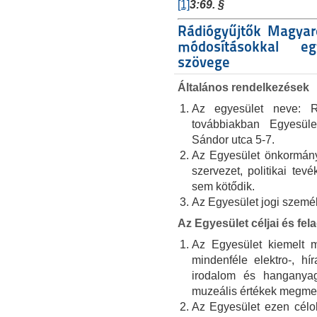
[1]
3:69. §
Rádiógyűjtők Magyar
módosításokkal eg
szövege
Általános rendelkezések
Az egyesület neve: R
továbbiakban Egyesül
Sándor utca 5-7.
Az Egyesület önkormány
szervezet, politikai tev
sem kötődik.
Az Egyesület jogi szemé
Az Egyesület céljai és fela
Az Egyesület kiemelt m
mindenféle elektro-, hí
irodalom és hanganyag
muzeális értékek megme
Az Egyesület ezen célok