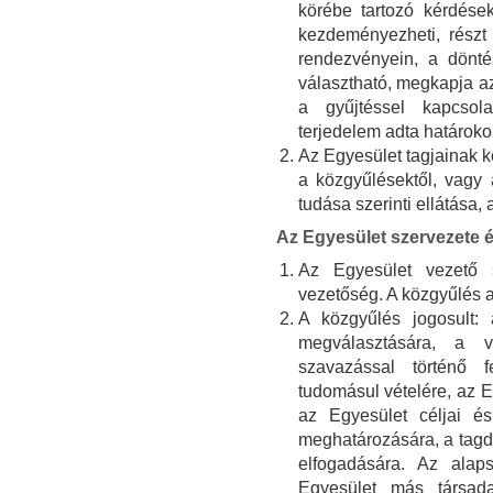
körébe tartozó kérdések
kezdeményezheti, rész
rendezvényein, a dönté
választható, megkapja az
a gyűjtéssel kapcsola
terjedelem adta határokon
Az Egyesület tagjainak kö
a közgyűlésektől, vagy 
tudása szerinti ellátása,
Az Egyesület szervezete
Az Egyesület vezető 
vezetőség. A közgyűlés a
A közgyűlés jogosult: 
megválasztására, a v
szavazással történő 
tudomásul vételére, az 
az Egyesület céljai és
meghatározására, a tagd
elfogadására. Az alap
Egyesület más társada