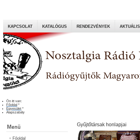
KAPCSOLAT
KATALÓGUS
RENDEZVÉNYEK
AKTUÁLIS
Rádiógyűjtők Magyaroszági Klubja
Ön itt van:
Főoldal
*
Egyesület
*
Alapszabály
Gyűjtőtársak honlapjai
Menü
Főoldal