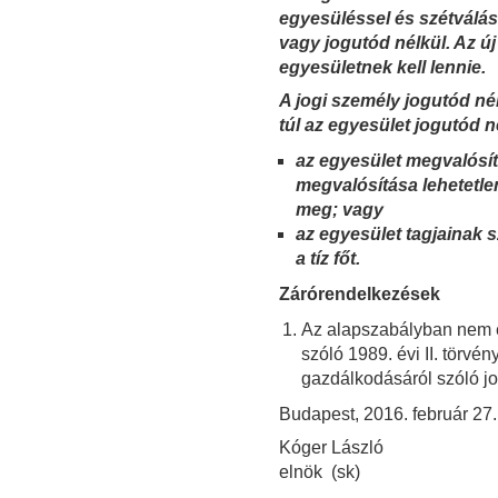
egyesüléssel és szétváláss
vagy jogutód nélkül. Az 
egyesületnek kell lennie.
A jogi személy jogutód né
túl az egyesület jogutód 
az egyesület megvalósíto
megvalósítása lehetetlen
meg; vagy
az egyesület tagjainak 
a tíz főt.
Zárórendelkezések
Az alapszabályban nem ér
szóló 1989. évi II. törvé
gazdálkodásáról szóló j
Budapest, 2016. február 27.
Kóger László
elnök (sk)