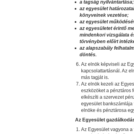
a tagság nyilvántartása;
az egyesület határozatai
könyveinek vezetése;
az egyesület működésév
az egyesületet érintő m
mindenkori vizsgálata é
törvényben előírt intéz
az alapszabály felhatalm
döntés.
Az elnök képviseli az Eg
kapcsolattartásnál. Az e
más tagját is.
Az elnök kezeli az Egyes
eszközöket a pénztáros f
elkészíti a szervezet pé
egyesület bankszámlája fe
elnöke és pénztárosa egy
Az Egyesület gazdálkodá
Az Egyesület vagyona a 