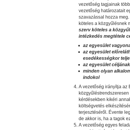
vezetőség tagjainak több,
vezetőség határozatait e
szavazással hozza meg.
köteles a közgyűlésnek 
szerv köteles a közgyű
intézkedés megtétele cé
az egyesület vagyona
az egyesület előrelát
esedékességkor telje
az egyesület céljának
minden olyan alkalo
indokol
A vezetőség irányítja az
közgyűléstrendszeresen t
kérdésekben kikéri anna
költségvetés elkészítésé
terjesztéséről. Évente le
de akkor is, ha a tagok e
A vezetőség egyes felada