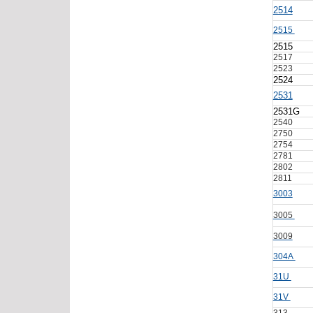
2514
2515
2515
2517
2523
2524
2531
2531G
2540
2750
2754
2781
2802
2811
3003
3005
3009
304A
31U
31V