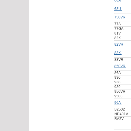
68A
68U
750VR
77A
77GA
81V
82K
82VR
83K
83VR
850VR
86A
930
938
939
950VR
9503
96A
B2502
ND491V
RA2V