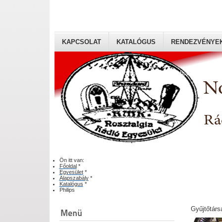
KAPCSOLAT
KATALÓGUS
RENDEZVÉNYE
Rádiógyűjtők Magyaroszági Klubja
Ön itt van:
Főoldal
*
Egyesület
*
Alapszabály
*
Katalógus
*
Philips
Gyűjtőtárs
Menü