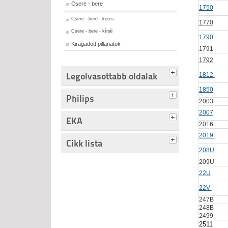
Csere - bere
1750
Csere - bere - keres
1770
Csere - bere - kínál
1790
Kiragadott pillanatok
1791
1792
Legolvasottabb oldalak
1812
1850
Philips
2003
2007
EKA
2016
2019
Cikk lista
208U
209U
22U
22V
247B
248B
2499
2511