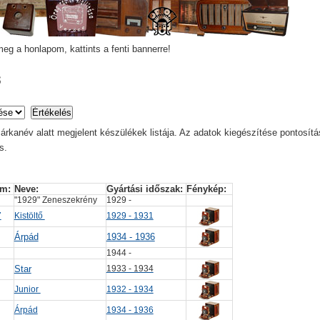
eg a honlapom, kattints a fenti bannerre!
s
árkanév alatt megjelent készülékek listája. Az adatok kiegészítése pontosítá
s.
m: 
Neve:
Gyártási időszak: 
Fénykép: 
"1929" Zeneszekrény
1929 -
7
Kistöltő
1929 - 1931
Árpád
1934 - 1936
1944 -
Star
1933 - 1934
Junior
1932 - 1934
Árpád
1934 - 1936