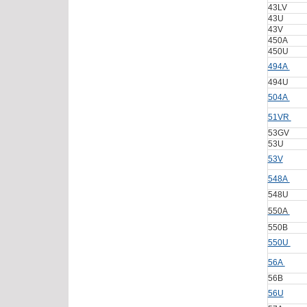
43LV
43U
43V
450A
450U
494A
494U
504A
51VR
53GV
53U
53V
548A
548U
550A
550B
550U
56A
56B
56U