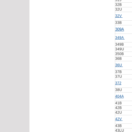
313
32B
32U
32V
33B
309A
349A
349B
349U
350B
36B
36U
37B
37U
372
38U
404A
41B
42B
42U
42V
43B
43LU