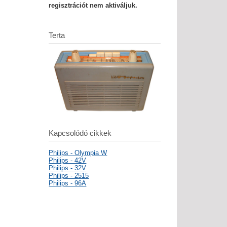
regisztrációt nem aktiváljuk.
Terta
Kapcsolódó cikkek
Philips - Olympia W
Philips - 42V
Philips - 32V
Philips - 2515
Philips - 96A