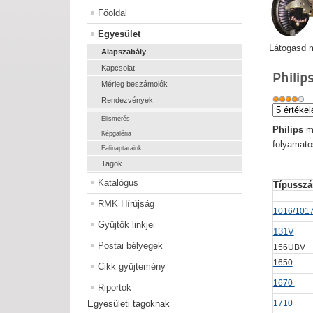
Főoldal
Egyesület
Látogasd m
Alapszabály
Kapcsolat
Philip
Mérleg beszámolók
Rendezvények
Elismerés
Philips
m
Képgaléria
folyamato
Falinaptáraink
Tagok
Katalógus
Típusszá
RMK Hírújság
1016/101
Gyűjtők linkjei
131V
Postai bélyegek
156UBV
1650
Cikk gyűjtemény
1670
Riportok
Egyesületi tagoknak
1710