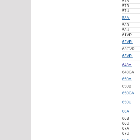
57A
57B
57U
58A
58B
58U
61VR
62VR
63GVR
63VR
648A
648GA
650A
650B
650GA
650U
66A
66B
66U
67A
67U