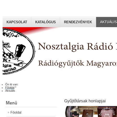
KAPCSOLAT
KATALÓGUS
RENDEZVÉNYEK
AKTUÁLIS
Rádiógyűjtők Magyaroszági Klubja
Ön itt van:
Főoldal
*
Aktuális
Gyűjtőtársak honlapjai
Menü
Főoldal