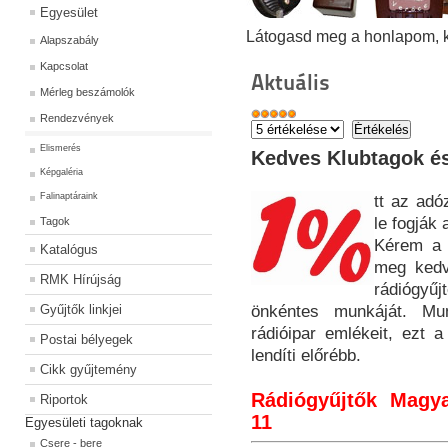
Egyesület
Látogasd meg a honlapom, kat
Alapszabály
Kapcsolat
Aktuális
Mérleg beszámolók
Rendezvények
Elismerés
Kedves Klubtagok és
Képgaléria
Falinaptáraink
tt az adó
le fogják 
Tagok
Kérem a b
Katalógus
meg kedv
RMK Hírújság
rádiógy
Gyűjtők linkjei
önkéntes munkáját. Mu
rádióipar emlékeit, ezt
Postai bélyegek
lendíti előrébb.
Cikk gyűjtemény
Rádiógyűjtők Magya
Riportok
11
Egyesületi tagoknak
Csere - bere