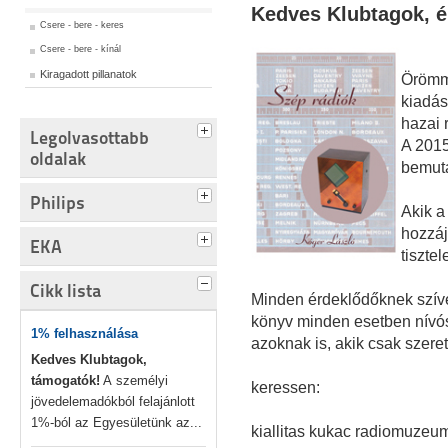
Kedves Klubtagok, 
Csere - bere - keres
Csere - bere - kínál
Kiragadott pillanatok
Örömme
kiadás
hazai 
Legolvasottabb
A 2015
oldalak
bemuta
Philips
Akik a
hozzáj
EKA
tiszte
Cikk lista
Minden érdeklődőknek szív
könyv minden esetben nívó
1% felhasználása
azoknak is, akik csak szeret
Kedves Klubtagok,
támogatók!
A személyi
keressen:
jövedelemadókból felajánlott
1%-ból az Egyesületünk az...
kiallitas kukac radiomuzeu