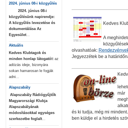
2024. június 08-i közgyűlés
2024. június 08-i
közgyűlésünk napirendje:
A közgyűlés levezetése és
Kedves Klub
dokumentálása
Az
Egyesület
...
A meghirdet
közgyűlések 
Aktuális
olvashatóak:
Rendezvénye
Kedves Klubtagok és
Jegyezzétek be a határidőn
minden honlap látogató
tt az
adózás ideje, bizonyára
sokan hamarosan le fogják
Kedv
adni...
lehe
Alapszabály
már 
Alapszabály
Rádiógyűjtők
meghi
Magyarországi Klubja
alkat
Alapszabályának
és ki tudja, még mi mindent.
módosításokkal egységes
ben küldje el a hirdetés szöv
szerkezetbe foglalt
...