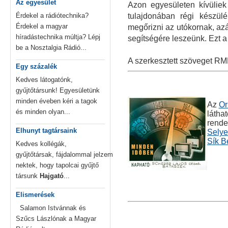
Az egyesület
Azon egyesületen kívüliek
Érdekel a rádiótechnika?
tulajdonában régi készül
Érdekel a magyar
megőrizni az utókornak, azá
híradástechnika múltja? Lépj
segítségére leszeünk. Ezt a
be a Nosztalgia Rádió...
A szerkesztett szöveget RM
Egy százalék
Kedves látogatónk,
gyűjtőtársunk! Egyesületünk
minden éveben kéri a tagok
Az
Or
és minden olyan...
látha
rende
Elhunyt tagtársaink
Selye
Sík B
Kedves kollégák,
gyűjtőtársak, fájdalommal jelzem
nektek, hogy tapolcai gyűjtő
társunk
Hajgató
...
Elismerések
Salamon Istvánnak és
Szűcs Lászlónak a Magyar