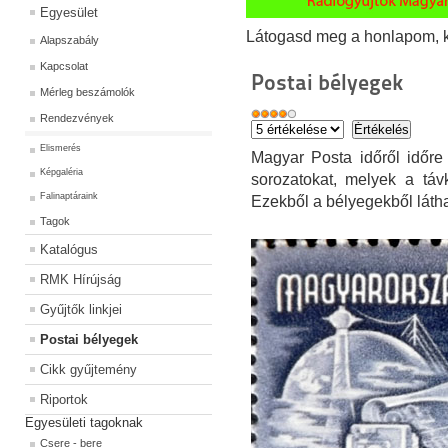
Egyesület
Látogasd meg a honlapom, kat
Alapszabály
Kapcsolat
Postai bélyegek
Mérleg beszámolók
Rendezvények
Elismerés
Magyar Posta időről időre
Képgaléria
sorozatokat, melyek a táv
Falinaptáraink
Ezekből a bélyegekből láth
Tagok
Katalógus
RMK Hírújság
Gyűjtők linkjei
Postai bélyegek
Cikk gyűjtemény
Riportok
Egyesületi tagoknak
Csere - bere