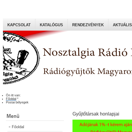
KAPCSOLAT
KATALÓGUS
RENDEZVÉNYEK
AKTUÁLIS
Rádiógyűjtők Magyaroszági Klubja
Ön itt van:
Főoldal
*
Postai bélyegek
Gyűjtőtársak honlapjai
Menü
Főoldal