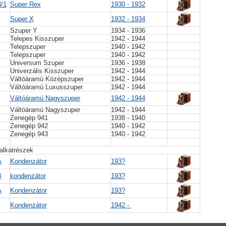
/1
Super Rex
1930 - 1932
Super X
1932 - 1934
Szuper Y
1934 - 1936
Telepes Kisszuper
1942 - 1944
Telepszuper
1940 - 1942
Telepszuper
1940 - 1942
Universum Szuper
1936 - 1938
Univerzális Kisszuper
1942 - 1944
Váltóáramú Középszuper
1942 - 1944
Váltóáramú Luxusszuper
1942 - 1944
Váltóáramú Nagyszuper
1942 - 1944
Váltóáramú Nagyszuper
1942 - 1944
Zenegép 941
1938 - 1940
Zenegép 942
1940 - 1942
Zenegép 943
1940 - 1942
alkatrészek
A
Kondenzátor
193?
B
kondenzátor
193?
A
Kondenzátor
193?
Kondenzátor
1942 -