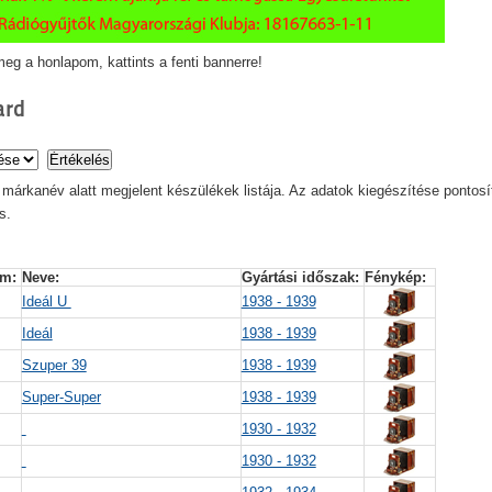
eg a honlapom, kattints a fenti bannerre!
ard
d
márkanév alatt megjelent készülékek listája. Az adatok kiegészítése pontosí
s.
m: 
Neve: 
Gyártási időszak: 
Fénykép: 
Ideál U
1938 - 1939
Ideál
1938 - 1939
Szuper 39
1938 - 1939
Super-Super
1938 - 1939
1930 - 1932
1930 - 1932