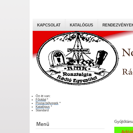
KAPCSOLAT
KATALÓGUS
RENDEZVÉNYE
Rádiógyűjtők Magyaroszági Klubja
Ön itt van:
Főoldal
*
Postai bélyegek
*
Katalógus
*
Standard
Gyűjtőtárs
Menü