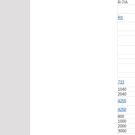
R-7/A
RX
733
1040
2040
4255
4250
800
1000
2000
3000