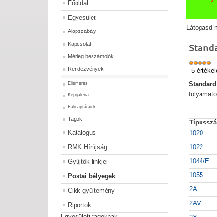
Főoldal
Egyesület
Látogasd m
Alapszabály
Kapcsolat
Stand
Mérleg beszámolók
Rendezvények
Standar
Elismerés
folyamato
Képgaléria
Falinaptáraink
Tagok
Típusszá
Katalógus
1020
RMK Hírújság
1022
1044/E
Gyűjtők linkjei
1055
Postai bélyegek
2A
Cikk gyűjtemény
2AV
Riportok
Egyesületi tagoknak