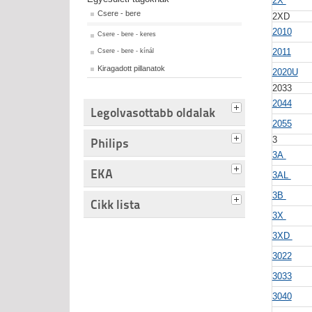
2X
Csere - bere
2XD
2010
Csere - bere - keres
2011
Csere - bere - kínál
Kiragadott pillanatok
2020U
2033
2044
Legolvasottabb oldalak
2055
3
Philips
3A
EKA
3AL
3B
Cikk lista
3X
3XD
3022
3033
3040