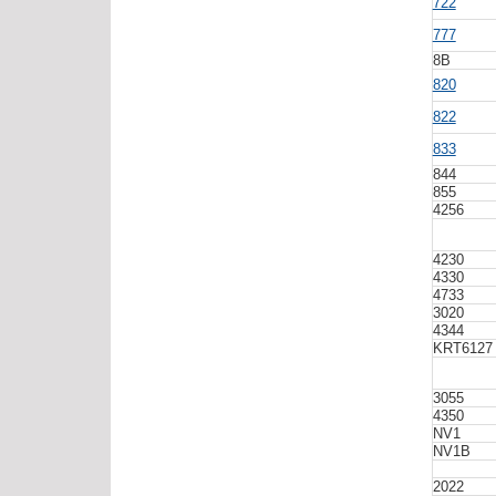
722
777
8B
820
822
833
844
855
4256
4230
4330
4733
3020
4344
KRT612
3055
4350
NV1
NV1B
2022