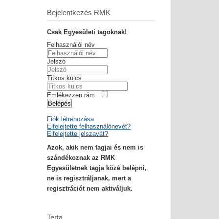
Bejelentkezés RMK
Csak Egyesületi tagoknak!
Felhasználói név
Jelszó
Titkos kulcs
Emlékezzen rám
Belépés
Fiók létrehozása
Elfelejtette felhasználónevét?
Elfelejtette jelszavát?
Azok, akik nem tagjai és nem is
szándékoznak az RMK
Egyesületnek tagja közé belépni,
ne is regisztráljanak, mert a
regisztrációt nem aktiváljuk.
Terta