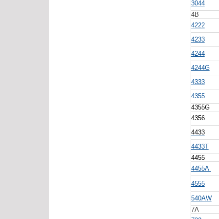
3044
4B
4222
4233
4244
4244G
4333
4355
4355G
4356
4433
4433T
4455
4455A
4555
540AW
7A