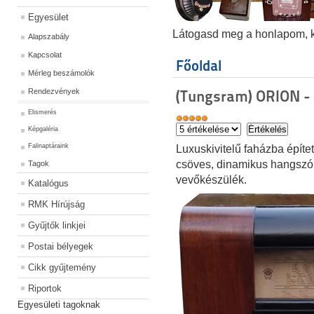
Egyesület
Látogasd meg a honlapom, kat
Alapszabály
Kapcsolat
Főoldal
Mérleg beszámolók
Rendezvények
(Tungsram) ORION -
Elismerés
Képgaléria
Falinaptáraink
Luxuskivitelű faházba építe
csöves, dinamikus hangszór
Tagok
vevőkészülék.
Katalógus
RMK Hírújság
Gyűjtők linkjei
Postai bélyegek
Cikk gyűjtemény
Riportok
Egyesületi tagoknak