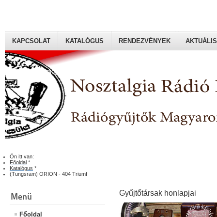
KAPCSOLAT
KATALÓGUS
RENDEZVÉNYEK
AKTUÁLIS
Rádiógyűjtők Magyaroszági Klubja
Ön itt van:
Főoldal
*
Katalógus
*
(Tungsram) ORION - 404 Triumf
Gyűjtőtársak honlapjai
Menü
Főoldal