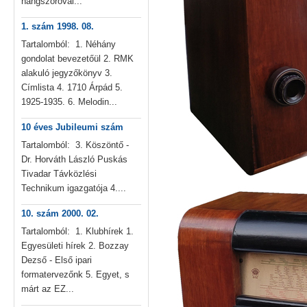
hangszóróval...
1. szám 1998. 08.
Tartalomból: 1. Néhány
gondolat bevezetőül 2. RMK
alakuló jegyzőkönyv 3.
Címlista 4. 1710 Árpád 5.
1925-1935. 6. Melodin...
10 éves Jubileumi szám
Tartalomból: 3. Köszöntő -
Dr. Horváth László Puskás
Tivadar Távközlési
Technikum igazgatója 4....
10. szám 2000. 02.
Tartalomból: 1. Klubhírek 1.
Egyesületi hírek 2. Bozzay
Dezső - Első ipari
formatervezőnk 5. Egyet, s
márt az EZ...