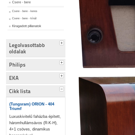
Csere - bere
Csere - bere - keres
Csere - bere - kínál
Kiragadott pillanatok
Legolvasottabb
oldalak
Philips
EKA
Cikk lista
(Tungsram) ORION - 404
Triumf
Luxuskivitelű faházba épített,
háromhullámsávos (R-K-H),
4+1 csöves, dinamikus