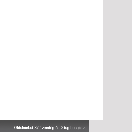
Oldalainkat 872 vendég és 0 tag böngészi