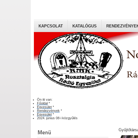
KAPCSOLAT
KATALÓGUS
RENDEZVÉNYE
Rádiógyűjtők Magyaroszági Klubja
Ön itt van:
Főoldal
*
Egyesület
*
Rendezvények
*
Egyesület
*
2024. június 08-i közgyűlés
Gyűjtőtárs
Menü