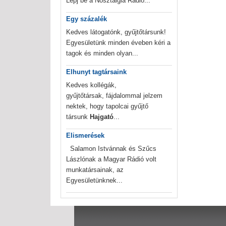
Lépj be a Nosztalgia Rádió...
Egy százalék
Kedves látogatónk, gyűjtőtársunk!
Egyesületünk minden éveben kéri a
tagok és minden olyan...
Elhunyt tagtársaink
Kedves kollégák,
gyűjtőtársak, fájdalommal jelzem
nektek, hogy tapolcai gyűjtő
társunk
Hajgató
...
Elismerések
Salamon Istvánnak és Szűcs
Lászlónak a Magyar Rádió volt
munkatársainak, az
Egyesületünknek...