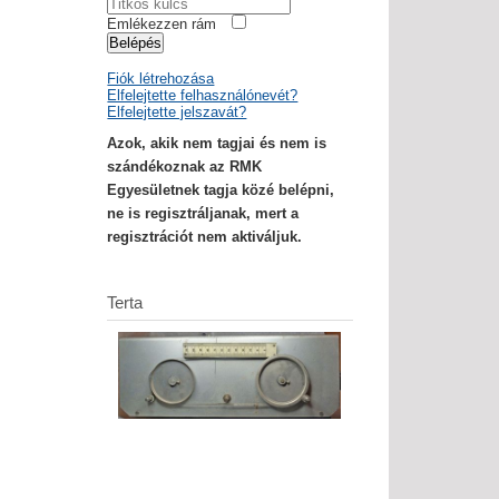
Emlékezzen rám
Belépés
Fiók létrehozása
Elfelejtette felhasználónevét?
Elfelejtette jelszavát?
Azok, akik nem tagjai és nem is
szándékoznak az RMK
Egyesületnek tagja közé belépni,
ne is regisztráljanak, mert a
regisztrációt nem aktiváljuk.
Terta