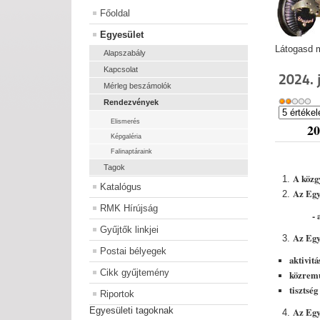
Főoldal
Egyesület
Látogasd m
Alapszabály
Kapcsolat
2024. 
Mérleg beszámolók
Rendezvények
Elismerés
20
Képgaléria
Falinaptáraink
Tagok
A közg
Katalógus
Az Egye
RMK Hírújság
- a jelen
Gyűjtők linkjei
Az Egye
Postai bélyegek
aktivitá
Cikk gyűjtemény
közrem
tisztség
Riportok
Egyesületi tagoknak
Az Egy