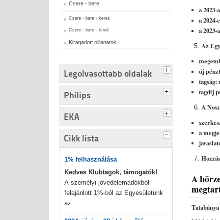
Csere - bere
a 2023-
Csere - bere - keres
a 2024-
a 2023-
Csere - bere - kínál
Kiragadott pillanatok
Az Egye
megemlé
új pénzt
Legolvasottabb oldalak
tagság: 
tagdíj 
Philips
A Nosz
EKA
szerkes
a megje
Cikk lista
javaslat
Hozzás
1% felhasználása
Kedves Klubtagok, támogatók!
A börze
A személyi jövedelemadókból
megtart
felajánlott 1%-ból az Egyesületünk
az...
Tata