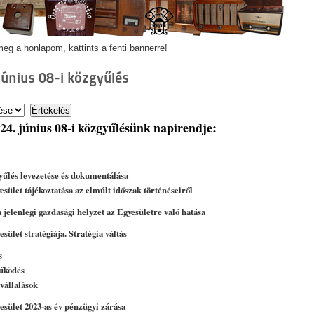
eg a honlapom, kattints a fenti bannerre!
június 08-i közgyűlés
24. június 08-i közgyűlésünk napirendje:
yűlés levezetése és dokumentálása
sület tájékoztatása az elmúlt időszak történéseiről
legi gazdasági helyzet az Egyesületre való hatása
sület stratégiája. Stratégia váltás
s
űködés
 vállalások
esület 2023-as év pénzügyi zárása