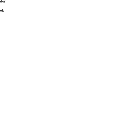
dor
ők