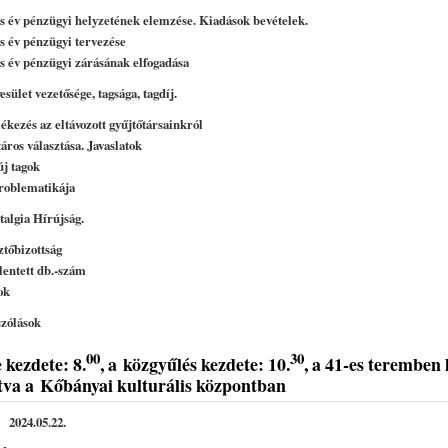
as év pénzügyi helyzetének elemzése. Kiadások bevételek.
es év pénzügyi tervezése
as év pénzügyi zárásának elfogadása
sület vezetősége, tagsága, tagdíj.
kezés az eltávozott gyűjtőtársainkról
áros választása. Javaslatok
új tagok
problematikája
talgia Hírújság.
ztőbizottság
lentett db.-szám
ok
zólások
00
30
 kezdete: 8.
, a
k
özgyűlés kezdete: 10.
, a 41-es teremben 
va a Kőbányai kulturális központban
bánya 2024.05.22.