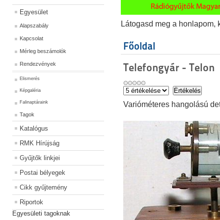
Egyesület
Látogasd meg a honlapom, kat
Alapszabály
Kapcsolat
Főoldal
Mérleg beszámolók
Rendezvények
Telefongyár - Telon
Elismerés
Képgaléria
Falinaptáraink
Varióméteres hangolású det
Tagok
Katalógus
RMK Hírújság
Gyűjtők linkjei
Postai bélyegek
Cikk gyűjtemény
Riportok
Egyesületi tagoknak