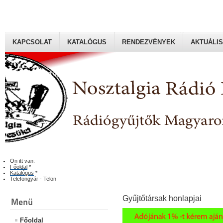
KAPCSOLAT
KATALÓGUS
RENDEZVÉNYEK
AKTUÁLIS
Rádiógyűjtők Magyaroszági Klubja
Ön itt van:
Főoldal
*
Katalógus
*
Telefongyár - Telon
Gyűjtőtársak honlapjai
Menü
Főoldal