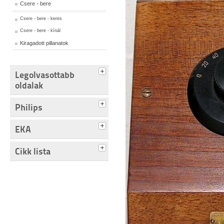
Csere - bere
Csere - bere - keres
Csere - bere - kínál
Kiragadott pillanatok
Legolvasottabb
oldalak
Philips
EKA
Cikk lista