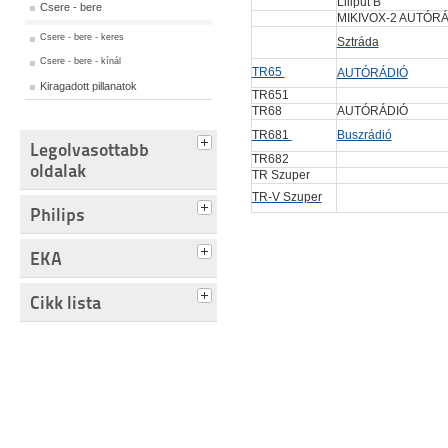
Liliput B
Csere - bere
MIKIVOX-2 AUTÓR
Csere - bere - keres
Sztráda
Csere - bere - kínál
TR65
AUTÓRÁDIÓ
Kiragadott pillanatok
TR651
TR68
AUTÓRÁDIÓ
TR681
Buszrádió
Legolvasottabb
TR682
oldalak
TR Szuper
TR-V Szuper
Philips
EKA
Cikk lista