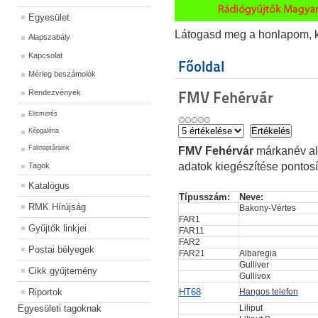
Egyesület
Látogasd meg a honlapom, kat
Alapszabály
Kapcsolat
Főoldal
Mérleg beszámolók
Rendezvények
FMV Fehérvár
Elismerés
Képgaléria
Falinaptáraink
FMV Fehérvár
márkanév ala
adatok kiegészítése pontosí
Tagok
Katalógus
Típusszám:
Neve:
RMK Hírújság
Bakony-Vértes
FAR1
Gyűjtők linkjei
FAR11
FAR2
Postai bélyegek
FAR21
Albaregia
Gulliver
Cikk gyűjtemény
Gullivox
Riportok
HT68
Hangos telefon
Egyesületi tagoknak
Liliput