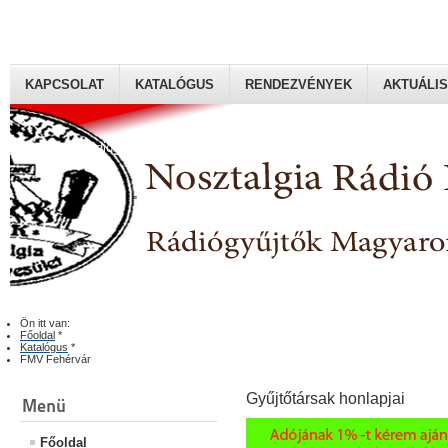
KAPCSOLAT
KATALÓGUS
RENDEZVÉNYEK
AKTUÁLIS
Rádiógyűjtők Magyaroszági Klubja
Ön itt van:
Főoldal
*
Katalógus
*
FMV Fehérvár
Gyűjtőtársak honlapjai
Menü
Főoldal