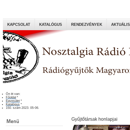
KAPCSOLAT
KATALÓGUS
RENDEZVÉNYEK
AKTUÁLIS
Rádiógyűjtők Magyaroszági Klubja
Ön itt van:
Főoldal
*
Egyesület
*
Katalógus
*
150. szám 2023. 05-06.
Gyűjtőtársak honlapjai
Menü