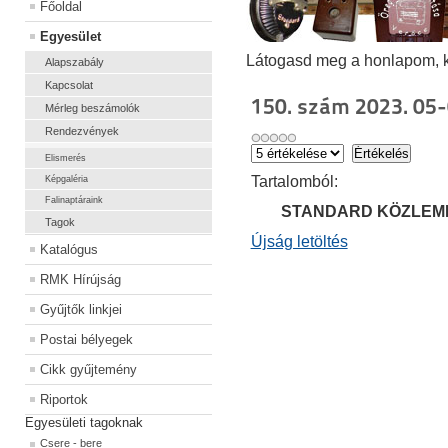
Főoldal
Egyesület
Látogasd meg a honlapom, kat
Alapszabály
Kapcsolat
150. szám 2023. 05-
Mérleg beszámolók
Rendezvények
Elismerés
Ta
rtalomból:
Képgaléria
Falinaptáraink
STANDARD KÖZLEM
Tagok
Újság letöltés
Katalógus
RMK Hírújság
Gyűjtők linkjei
Postai bélyegek
Cikk gyűjtemény
Riportok
Egyesületi tagoknak
Csere - bere