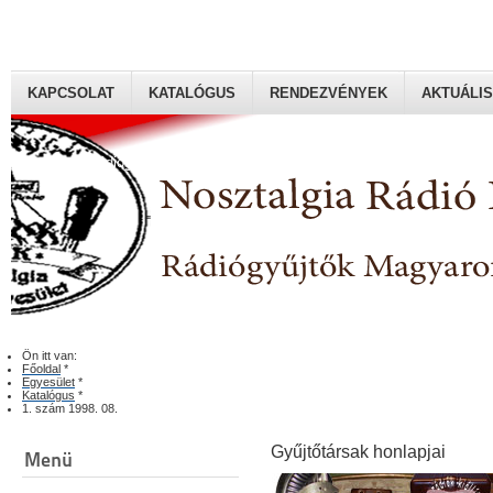
KAPCSOLAT
KATALÓGUS
RENDEZVÉNYEK
AKTUÁLIS
Rádiógyűjtők Magyaroszági Klubja
Ön itt van:
Főoldal
*
Egyesület
*
Katalógus
*
1. szám 1998. 08.
Gyűjtőtársak honlapjai
Menü