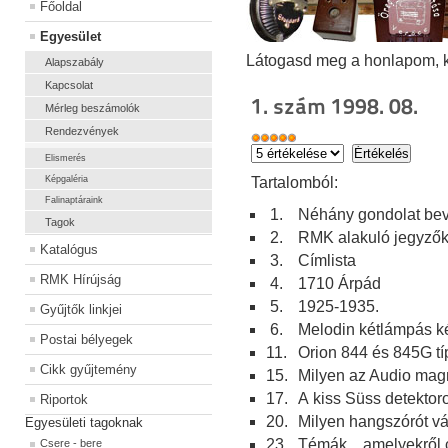
Főoldal
Egyesület
Látogasd meg a honlapom, kat
Alapszabály
Kapcsolat
1. szám 1998. 08.
Mérleg beszámolók
Rendezvények
Elismerés
Tartalomból:
Képgaléria
Falinaptáraink
1.
Néhány gondolat bev
Tagok
2.
RMK alakuló jegyző
Katalógus
3.
Címlista
RMK Hírújság
4.
1710 Árpád
5.
1925-1935.
Gyűjtők linkjei
6.
Melodin kétlámpás k
Postai bélyegek
11.
Orion 844 és 845G tí
Cikk gyűjtemény
15.
Milyen az Audio mag
17.
A
kiss Süss detektor
Riportok
20.
Milyen hangszórót vá
Egyesületi tagoknak
23.
Témák... amelyekről c
Csere - bere