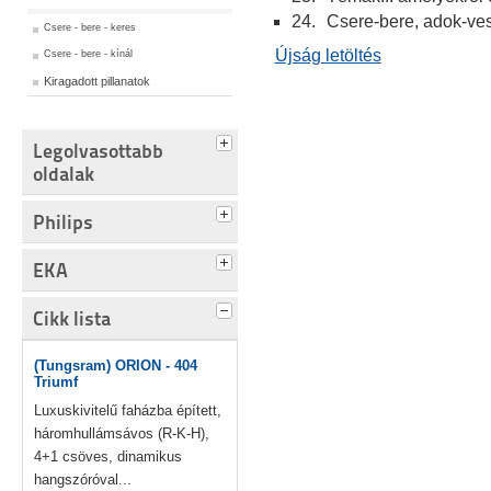
24.
Csere-bere, adok-ve
Csere - bere - keres
Újság letöltés
Csere - bere - kínál
Kiragadott pillanatok
Legolvasottabb
oldalak
Philips
EKA
Cikk lista
(Tungsram) ORION - 404
Triumf
Luxuskivitelű faházba épített,
háromhullámsávos (R-K-H),
4+1 csöves, dinamikus
hangszóróval...