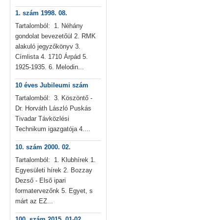
1. szám 1998. 08.
Tartalomból: 1. Néhány
gondolat bevezetőül 2. RMK
alakuló jegyzőkönyv 3.
Címlista 4. 1710 Árpád 5.
1925-1935. 6. Melodin...
10 éves Jubileumi szám
Tartalomból: 3. Köszöntő -
Dr. Horváth László Puskás
Tivadar Távközlési
Technikum igazgatója 4....
10. szám 2000. 02.
Tartalomból: 1. Klubhírek 1.
Egyesületi hírek 2. Bozzay
Dezső - Első ipari
formatervezőnk 5. Egyet, s
márt az EZ...
100. szám 2015. 01-02.