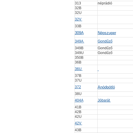
313
néprádió
32B
32U
32V
33B
309A
Népszuper
349A
Gondűző
349B
Gondűző
349U
Gondűző
350B
36B
36U
37B
37U
372
Anódpótló
38U
404A
Jóbarát
41B
42B
42U
42V
43B