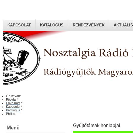
KAPCSOLAT
KATALÓGUS
RENDEZVÉNYEK
AKTUÁLIS
Rádiógyűjtők Magyaroszági Klubja
Ön itt van:
Főoldal
*
Egyesület
*
Kapcsolat
*
Katalógus
*
Philips
Gyűjtőtársak honlapjai
Menü