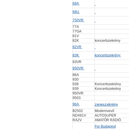
68A
68U
750VR
77A
77GA
81V
82K
koncertszekrény
82VR
83K
koncertszekrény
83VR
850VR
86A
930
938
Koncertszekrény
939
Koncertszekrény
950VR
9503
96A
zeneszekrény
B2502
Modernvevő
ND491V
AUTOSUPER
RA2V
AMATŐR RÁDIÓ
For Budapest