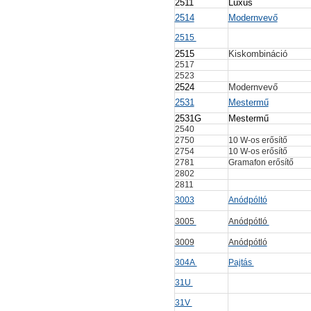
2511
Luxus
2514
Modernvevő
2515
2515
Kiskombináció
2517
2523
2524
Modernvevő
2531
Mestermű
2531G
Mestermű
2540
2750
10 W-os erősítő
2754
10 W-os erősítő
2781
Gramafon erősítő
2802
2811
3003
Anódpóltó
3005
Anódpótló
3009
Anódpótló
304A
Pajtás
31U
31V