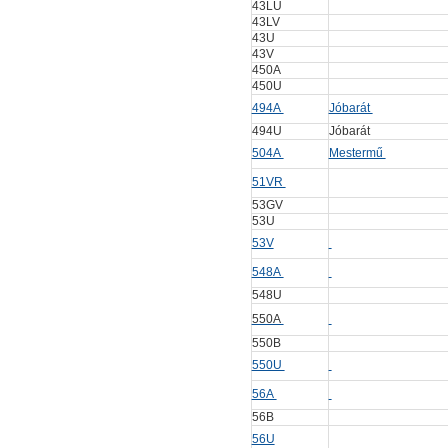
43LU
43LV
43U
43V
450A
450U
494A
Jóbarát
494U
Jóbarát
504A
Mestermű
51VR
53GV
53U
53V
548A
548U
550A
550B
550U
56A
56B
56U