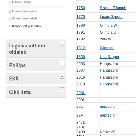
Csere - bere
1750
Szuper Triumph
Csere - bere - keres
1770
Luxus Szuper
Csere - bere - kínál
1790
Olimpia W
Kiragadott pillanatok
1791
Olimpia U
1792
York W
Legolvasottabb
1812
Windsor
oldalak
1850
Ulta Szuper
2003
Hangszóró
Philips
2007
Hangszóró
EKA
2016
Hangszóró
2019
Hangszóró
Cikk lista
208U
209U
22U
néprádió
22V
néprádió
247B
248B
2499
Népvevő