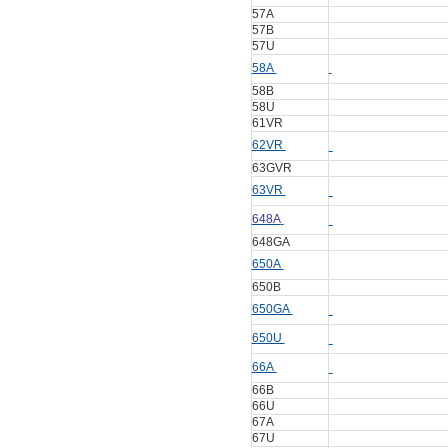
57A
57B
57U
58A
58B
58U
61VR
62VR
63GVR
63VR
648A
648GA
650A
650B
650GA
650U
66A
66B
66U
67A
67U