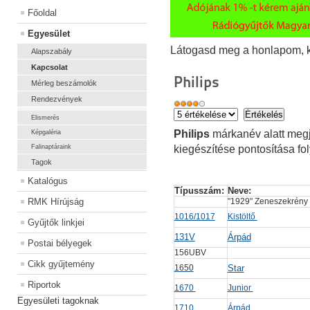
Főoldal
Egyesület
Látogasd meg a honlapom, kat
Alapszabály
Kapcsolat
Philips
Mérleg beszámolók
Rendezvények
Elismerés
Philips
márkanév alatt megj
Képgaléria
Falinaptáraink
kiegészítése pontosítása fo
Tagok
Katalógus
Típusszám: 
Neve:
RMK Hírújság
"1929" Zeneszekré
1016/1017
Kistöltő
Gyűjtők linkjei
131V
Árpád
Postai bélyegek
156UBV
Cikk gyűjtemény
1650
Star
Riportok
1670
Junior
Egyesületi tagoknak
1710
Árpád