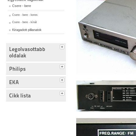
Csere - bere
Csere - bere - keres
Csere - bere - kínál
Kiragadott pillanatok
Legolvasottabb
oldalak
Philips
EKA
Cikk lista