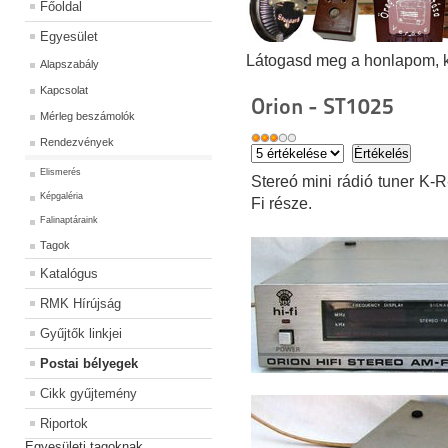
Főoldal
Egyesület
Látogasd meg a honlapom, kat
Alapszabály
Kapcsolat
Orion - ST1025
Mérleg beszámolók
Rendezvények
Elismerés
Stereó mini rádió tuner K-
Képgaléria
Fi része.
Falinaptáraink
Tagok
Katalógus
RMK Hírújság
Gyűjtők linkjei
Postai bélyegek
Cikk gyűjtemény
Riportok
Egyesületi tagoknak