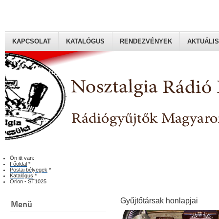
KAPCSOLAT
KATALÓGUS
RENDEZVÉNYEK
AKTUÁLIS
Rádiógyűjtők Magyaroszági Klubja
Ön itt van:
Főoldal
*
Postai bélyegek
*
Katalógus
*
Orion - ST1025
Gyűjtőtársak honlapjai
Menü