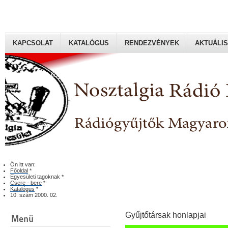
KAPCSOLAT
KATALÓGUS
RENDEZVÉNYEK
AKTUÁLIS
Rádiógyűjtők Magyaroszági Klubja
Ön itt van:
Főoldal
*
Egyesületi tagoknak
*
Csere - bere
*
Katalógus
*
10. szám 2000. 02.
Gyűjtőtársak honlapjai
Menü