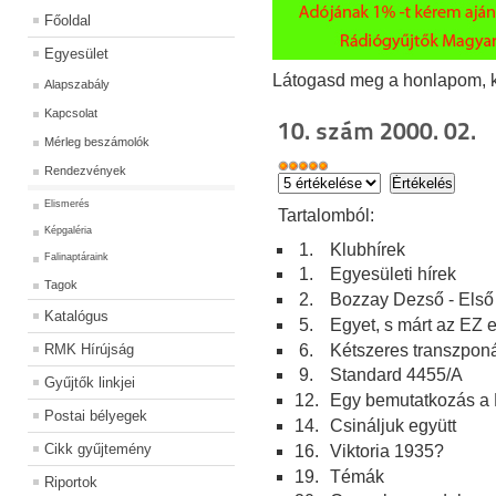
Főoldal
Egyesület
Látogasd meg a honlapom, kat
Alapszabály
Kapcsolat
10. szám 2000. 02.
Mérleg beszámolók
Rendezvények
Elismerés
Tartalomból:
Képgaléria
1.
Klubhírek
Falinaptáraink
1.
Egyesületi hírek
Tagok
2.
Bozzay Dezső - Első 
Katalógus
5.
Egyet, s márt az EZ 
6.
Kétszeres transzpon
RMK Hírújság
9.
Standard 4455/A
Gyűjtők linkjei
12.
Egy bemutatkozás a
Postai bélyegek
14.
Csináljuk együtt
Cikk gyűjtemény
16.
Viktoria 1935?
19.
Témák
Riportok