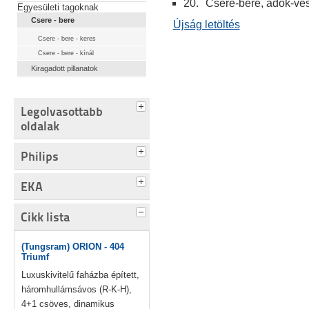
20.
Csere-bere, adok-ve
Egyesületi tagoknak
Csere - bere
Újság letöltés
Csere - bere - keres
Csere - bere - kínál
Kiragadott pillanatok
Legolvasottabb
oldalak
Philips
EKA
Cikk lista
(Tungsram) ORION - 404
Triumf
Luxuskivitelű faházba épített,
háromhullámsávos (R-K-H),
4+1 csöves, dinamikus