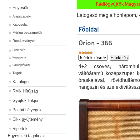
Egyesület
Látogasd meg a honlapom, kat
Alapszabály
Kapcsolat
Főoldal
Mérleg beszámolók
Rendezvények
Orion - 366
Elismerés
Képgaléria
Falinaptáraink
4+2 csöves, háromhull
váltóáramú középszuper k
Tagok
óraskálával, rövidhullá
Katalógus
hangszín és szelektivitássz
RMK Hírújság
Gyűjtők linkjei
Postai bélyegek
Cikk gyűjtemény
Riportok
Egyesületi tagoknak