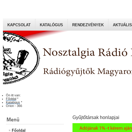
KAPCSOLAT
KATALÓGUS
RENDEZVÉNYEK
AKTUÁLIS
Rádiógyűjtők Magyaroszági Klubja
Ön itt van:
Főoldal
*
Katalógus
*
Orion - 366
Gyűjtőtársak honlapjai
Menü
Főoldal