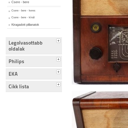
Csere - bere
Csere - bere - keres
Csere - bere - kínál
Kiragadott pillanatok
Legolvasottabb
oldalak
Philips
EKA
Cikk lista