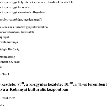
as év pénzügyi helyzetének elemzése. Kiadások bevételek.
es év pénzügyi tervezése
as év pénzügyi zárásának elfogadása
sület vezetősége, tagsága, tagdíj.
kezés az eltávozott gyűjtőtársainkról
áros választása. Javaslatok
új tagok
problematikája
talgia Hírújság.
ztőbizottság
lentett db.-szám
ok
zólások
00
30
 kezdete: 8.
, a
k
özgyűlés kezdete: 10.
, a 41-es teremben 
va a Kőbányai kulturális központban
bánya 2024.05.22.
dor