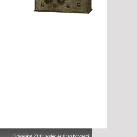
Oldalainkat 2310 vendég és 0 tag böngészi