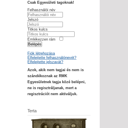
Csak Egyesületi tagoknak!
Felhasználói név
Jelszó
Titkos kulcs
Emlékezzen rám
Belépés
Fiók létrehozása
Elfelejtette felhasználónevét?
Elfelejtette jelszavát?
Azok, akik nem tagjai és nem is
szándékoznak az RMK
Egyesületnek tagja közé belépni,
ne is regisztráljanak, mert a
regisztrációt nem aktiváljuk.
Terta