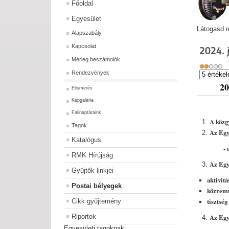
Főoldal
Egyesület
Látogasd m
Alapszabály
Kapcsolat
2024. 
Mérleg beszámolók
Rendezvények
20
Elismerés
Képgaléria
Falinaptáraink
A közg
Tagok
Az Egye
Katalógus
- a jelen
RMK Hírújság
Az Egye
Gyűjtők linkjei
aktivitá
Postai bélyegek
közrem
tisztség
Cikk gyűjtemény
Riportok
Az Egy
Egyesületi tagoknak