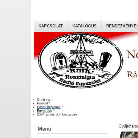
KAPCSOLAT
KATALÓGUS
RENDEZVÉNYE
Rádiógyűjtők Magyaroszági Klubja
Ön itt van:
Főoldal
*
Postai bélyegek
*
Egyesület
*
2024. június 08-i közgyűlés
Gyűjtőtárs
Menü