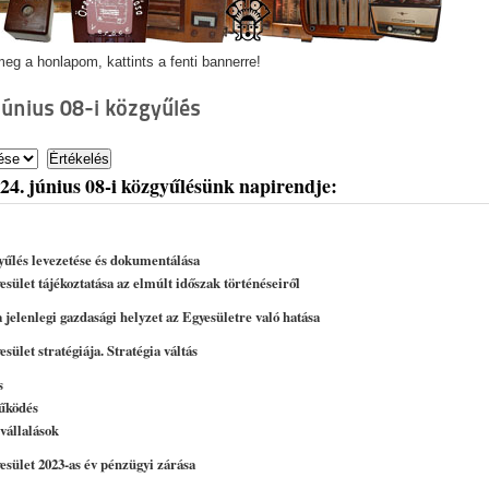
eg a honlapom, kattints a fenti bannerre!
június 08-i közgyűlés
24. június 08-i közgyűlésünk napirendje:
yűlés levezetése és dokumentálása
sület tájékoztatása az elmúlt időszak történéseiről
legi gazdasági helyzet az Egyesületre való hatása
sület stratégiája. Stratégia váltás
s
űködés
 vállalások
esület 2023-as év pénzügyi zárása