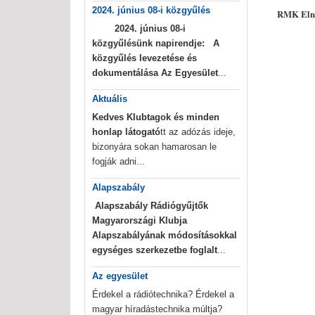
2024. június 08-i közgyűlés
RMK Eln
2024. június 08-i
közgyűlésünk napirendje:
A
közgyűlés levezetése és
dokumentálása
Az Egyesület
...
Aktuális
Kedves Klubtagok és minden
honlap látogató
tt az adózás ideje,
bizonyára sokan hamarosan le
fogják adni...
Alapszabály
Alapszabály
Rádiógyűjtők
Magyarországi Klubja
Alapszabályának módosításokkal
egységes szerkezetbe foglalt
...
Az egyesület
Érdekel a rádiótechnika? Érdekel a
magyar híradástechnika múltja?