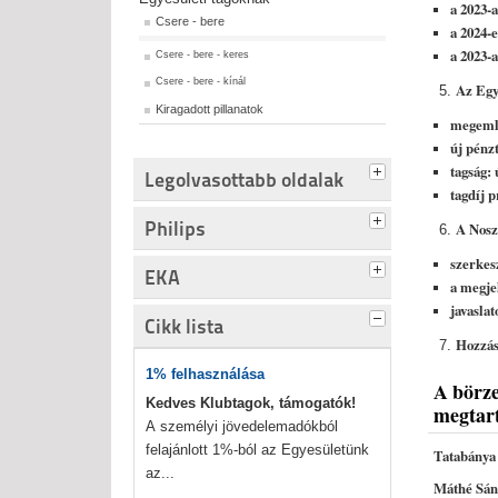
a 2023-
Csere - bere
a 2024-
a 2023-
Csere - bere - keres
Csere - bere - kínál
Az Egye
Kiragadott pillanatok
megemlé
új pénzt
tagság: 
Legolvasottabb oldalak
tagdíj 
Philips
A Nosz
szerkes
EKA
a megje
javaslat
Cikk lista
Hozzás
1% felhasználása
A börze
Kedves Klubtagok, támogatók!
megtart
A személyi jövedelemadókból
felajánlott 1%-ból az Egyesületünk
Tata
az...
Máthé Sán